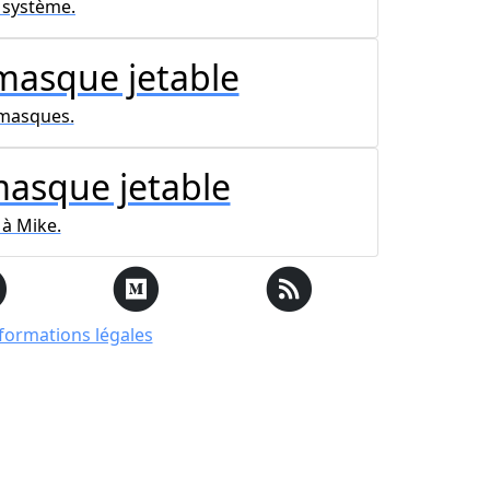
x système.
 masque jetable
 masques.
 masque jetable
 à Mike.
formations légales