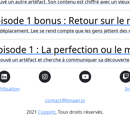
uvé un autre artéfact. Son contenu est chiffré avec un vieu
isode 1 bonus : Retour sur le
 déplacement, Lee se rend compte que les gens jettent des
isode 1 : La perfection ou le
rouvé un artéfact et cherche à communiquer sa découverte
ilisation
In
contact@limawi.io
2021
Coppint
, Tous droits réservés.