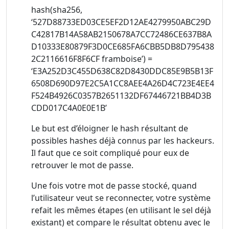
hash(sha256,
‘527D88733ED03CE5EF2D12AE4279950ABC29D
C42817B14A58AB2150678A7CC72486CE637B8A
D10333E80879F3D0CE685FA6CBB5DB8D795438
2C2116616F8F6CF framboise’) =
‘E3A252D3C455D638C82D8430DDC85E9B5B13F
6508D690D97E2C5A1CC8AEE4A26D4C723E4EE4
F524B4926C0357B2651132DF67446721BB4D3B
CDD017C4A0E0E1B’
Le but est d’éloigner le hash résultant de
possibles hashes déjà connus par les hackeurs.
Il faut que ce soit compliqué pour eux de
retrouver le mot de passe.
Une fois votre mot de passe stocké, quand
l’utilisateur veut se reconnecter, votre système
refait les mêmes étapes (en utilisant le sel déjà
existant) et compare le résultat obtenu avec le