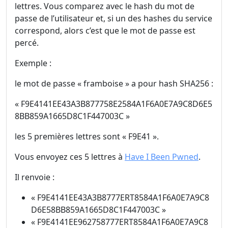
lettres. Vous comparez avec le hash du mot de
passe de l’utilisateur et, si un des hashes du service
correspond, alors c’est que le mot de passe est
percé.
Exemple :
le mot de passe « framboise » a pour hash SHA256 :
« F9E4141EE43A3B877758E2584A1F6A0E7A9C8D6E5
8BB859A1665D8C1F447003C »
les 5 premières lettres sont « F9E41 ».
Vous envoyez ces 5 lettres à
Have I Been Pwned
.
Il renvoie :
« F9E4141EE43A3B8777ERT8584A1F6A0E7A9C8
D6E58BB859A1665D8C1F447003C »
« F9E4141EE962758777ERT8584A1F6A0E7A9C8