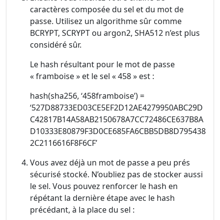
caractères composée du sel et du mot de
passe. Utilisez un algorithme sûr comme
BCRYPT, SCRYPT ou argon2, SHA512 n’est plus
considéré sûr.
Le hash résultant pour le mot de passe
« framboise » et le sel « 458 » est :
hash(sha256, ‘458framboise’) =
‘527D88733ED03CE5EF2D12AE4279950ABC29D
C42817B14A58AB2150678A7CC72486CE637B8A
D10333E80879F3D0CE685FA6CBB5DB8D795438
2C2116616F8F6CF’
Vous avez déjà un mot de passe a peu prés
sécurisé stocké. N’oubliez pas de stocker aussi
le sel. Vous pouvez renforcer le hash en
répétant la dernière étape avec le hash
précédant, à la place du sel :